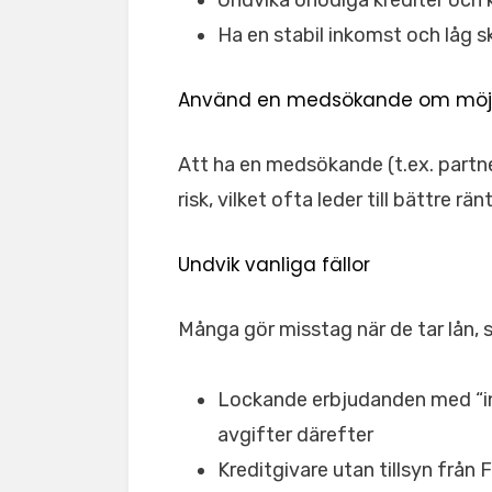
Undvika onödiga krediter och 
Ha en stabil inkomst och låg 
Använd en medsökande om möjl
Att ha en medsökande (t.ex. partner
risk, vilket ofta leder till bättre rä
Undvik vanliga fällor
Många gör misstag när de tar lån, s
Lockande erbjudanden med “i
avgifter därefter
Kreditgivare utan tillsyn från