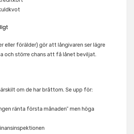
kreditkort
skuldkvot
igt
 eller förälder) gör att långivaren ser lägre
nta och större chans att få lånet beviljat.
ärskilt om de har bråttom. Se upp för:
ngen ränta första månaden” men höga
 Finansinspektionen