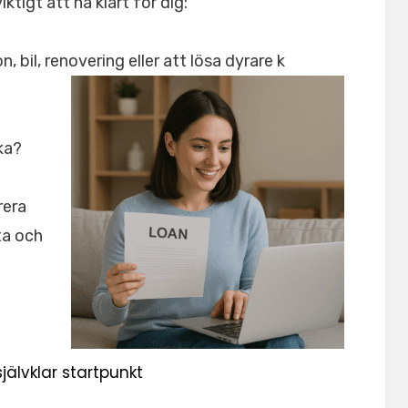
ktigt att ha klart för dig:
, bil, renovering eller att lösa dyrare k
aka?
rera
ta och
jälvklar startpunkt